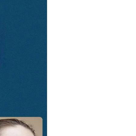
去除濕氣减少毒素、廢物在體內積存，從而達到祛濕改善虛胖減